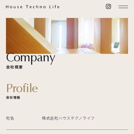
C
o
m
p
a
n
y
会
社
概
要
P
r
o
f
i
l
e
会
社
情
報
社名
株式会社ハウステクノライフ