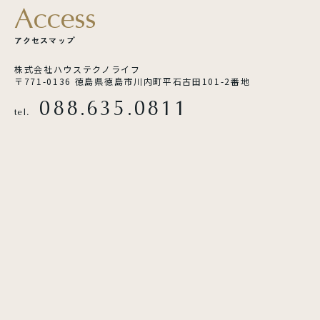
A
c
c
e
s
s
ア
ク
セ
ス
マ
ッ
プ
株式会社ハウステクノライフ
〒771-0136 徳島県徳島市川内町平石古田101-2番地
088.635.0811
tel.