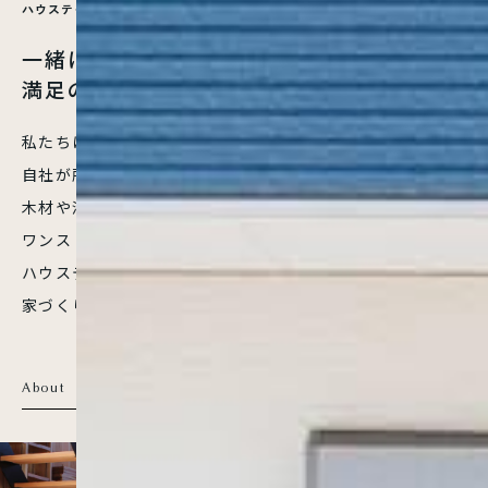
ハ
ウ
ス
テ
ク
ノ
ラ
イ
フ
の
家
一緒に、楽しく
満足のいく住まいを。
私たちは徳島県徳島市川内町を中心に、
自社が所有する山で育った厳選した
木材や漆喰を使った温もりのある家を
ワンストップで注文住宅を手がけています。
ハウステクノライフならではの
家づくりをご紹介いたします。
About