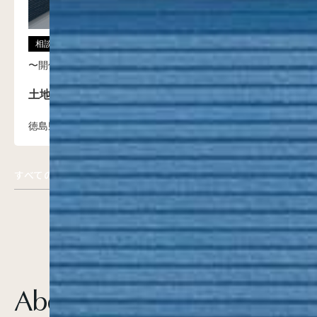
相談会
予約承認制
〜開催中
土地探しから始める家づくり講座
徳島県徳島市川内町
すべてのイベントを見る
A
b
o
u
t