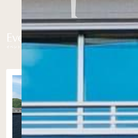
E
v
e
n
t
イ
ベ
ン
ト
情
報