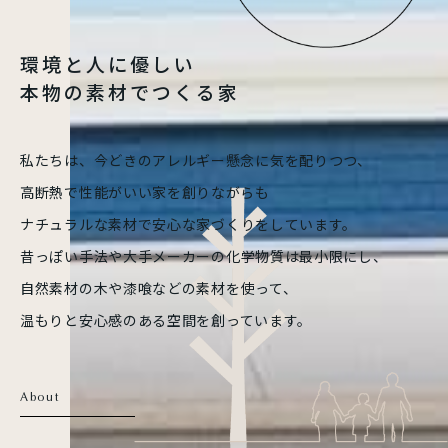
環境と人に優しい
本物の素材でつくる家
私たちは、今どきのアレルギー懸念に
気を配りつつ、
高断熱で性能がいい家を創りながらも
ナチュラルな素材で安心な
家づくりをしています。
昔っぽい手法や大手メーカーの
化学物質は最小限にし、
自然素材の木や
漆喰などの素材を使って、
温もりと安心感のある空間を
創っています。
About