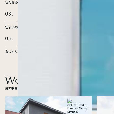
私たちの想い
自然素材へのこだわり
03.
04.
MORE
MORE
住まいの性能
選べるデザイン
05.
06.
MORE
MORE
家づくりの流れ
アフターメンテナンス
W
o
r
k
s
施
工
事
例