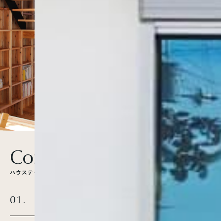
C
o
n
t
e
n
t
s
ハ
ウ
ス
テ
ク
ノ
ラ
イ
フ
の
家
づ
く
り
01.
02.
MORE
MORE