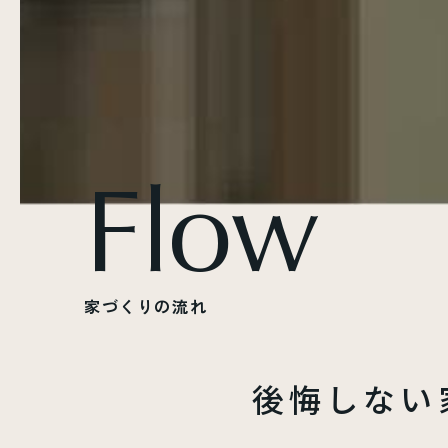
F
l
o
w
家
づ
く
り
の
流
れ
後悔しない